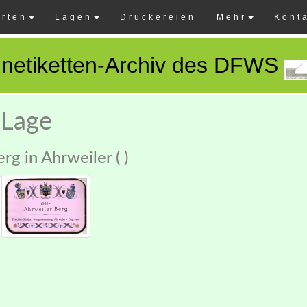
rten
Lagen
Druckereien
Mehr
Kont
netiketten-Archiv des DFWS
 Lage
rg in Ahrweiler ( )