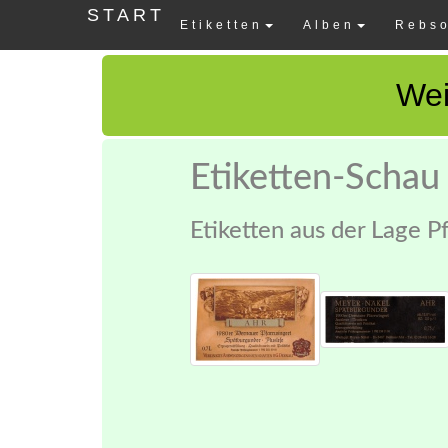
START
Etiketten
Alben
Rebso
Wei
Etiketten-Schau
Etiketten aus der Lage P