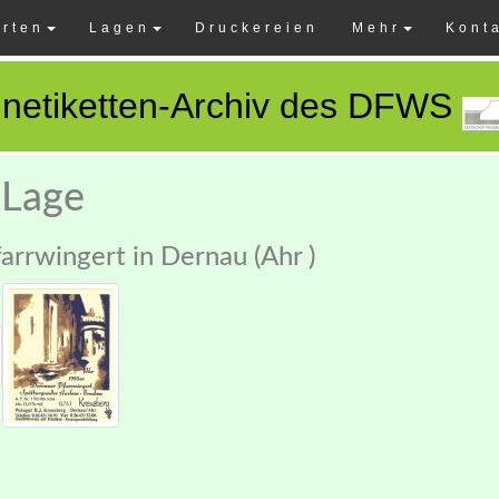
rten
Lagen
Druckereien
Mehr
Kont
netiketten-Archiv des DFWS
 Lage
farrwingert in Dernau (Ahr )