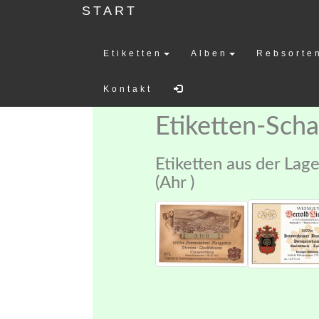
START
Etiketten
Alben
Rebsorte
Weinetiketten-
Kontakt
Etiketten-Sch
Etiketten aus der La
(Ahr )