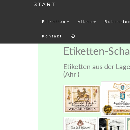
START
Etiketten
Alben
Rebsorte
Weinetiketten-
Kontakt
Etiketten-Sch
Etiketten aus der Lag
(Ahr )