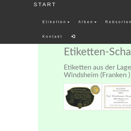
START
Etiketten
Alben
Rebsorte
Weinetiketten-
Kontakt
Etiketten-Sch
Etiketten aus der Lag
Windsheim (Franken )