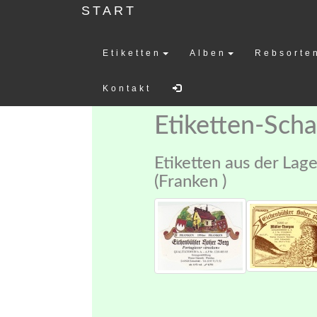
START
Etiketten
Alben
Rebsorte
Weinetiketten-
Kontakt
Etiketten-Sch
Etiketten aus der Lag
(Franken )