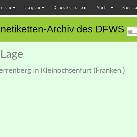
rten
Lagen
Druckereien
Mehr
Kont
netiketten-Archiv des DFWS
 Lage
errenberg in Kleinochsenfurt (Franken )