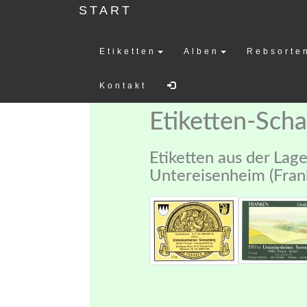
START
Etiketten
Alben
Rebsorte
Weinetiketten-
Kontakt
Etiketten-Sch
Etiketten aus der Lag
Untereisenheim (Fran