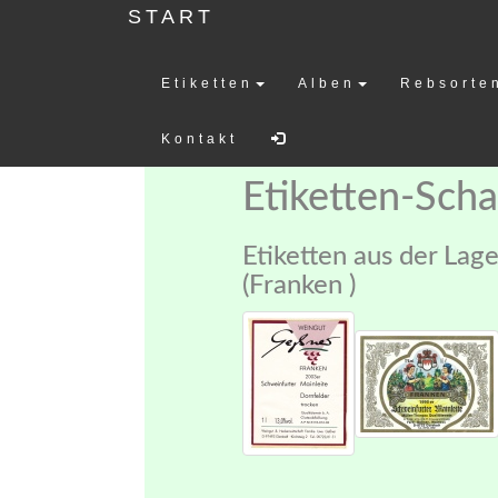
START
Etiketten
Alben
Rebsorte
Weinetiketten-
Kontakt
Etiketten-Sch
Etiketten aus der Lag
(Franken )