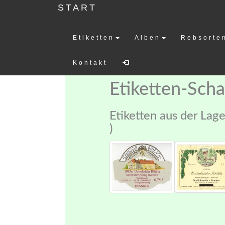
START
Etiketten
Alben
Rebsorte
Weinetiketten-
Kontakt
Etiketten-Sch
Etiketten aus der Lag
)