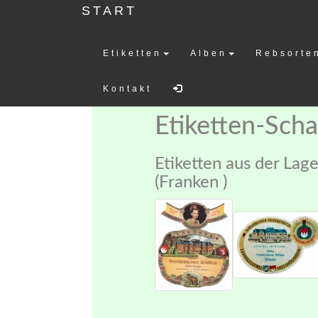
START
Etiketten
Alben
Rebsorte
Weinetiketten-
Kontakt
Etiketten-Sch
Etiketten aus der Lag
(Franken )