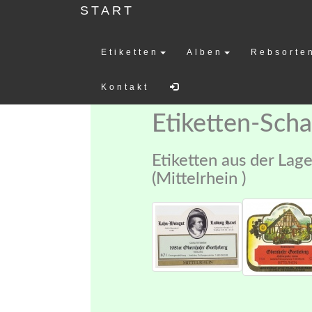
START
Etiketten
Alben
Rebsorte
Weinetiketten-
Kontakt
Etiketten-Sch
Etiketten aus der La
(Mittelrhein )