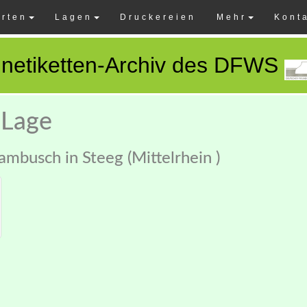
rten
Lagen
Druckereien
Mehr
Kont
netiketten-Archiv des DFWS
 Lage
ambusch in Steeg (Mittelrhein )