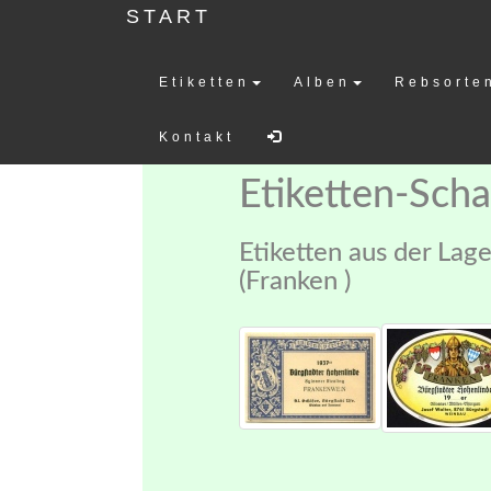
START
Etiketten
Alben
Rebsorte
Weinetiketten-
Kontakt
Etiketten-Sch
Etiketten aus der Lag
(Franken )