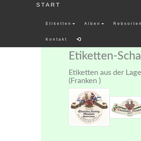
START
Etiketten
Alben
Rebsorte
Weinetiketten-
Kontakt
Etiketten-Sch
Etiketten aus der Lage
(Franken )