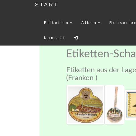
START
Etiketten
Alben
Rebsorte
Weinetiketten-
Kontakt
Etiketten-Sch
Etiketten aus der Lag
(Franken )