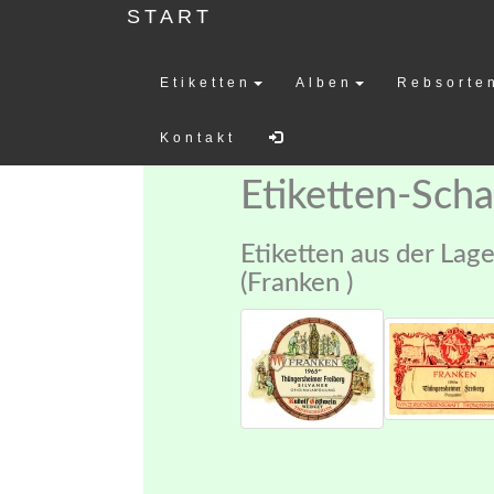
START
Etiketten
Alben
Rebsorte
Weinetiketten-
Kontakt
Etiketten-Sch
Etiketten aus der Lag
(Franken )