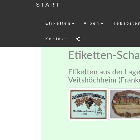
START
Etiketten
Alben
Rebsorte
Weinetiketten-
Kontakt
Etiketten-Sch
Etiketten aus der Lag
Veitshöchheim (Frank