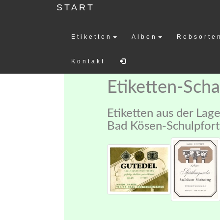
START
Etiketten
Alben
Rebsorte
Weinetiketten-
Kontakt
Etiketten-Sch
Etiketten aus der Lag
Bad Kösen-Schulpforte