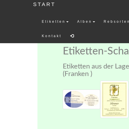
START
Etiketten
Alben
Rebsorte
Weinetiketten-
Kontakt
Etiketten-Sch
Etiketten aus der La
(Franken )