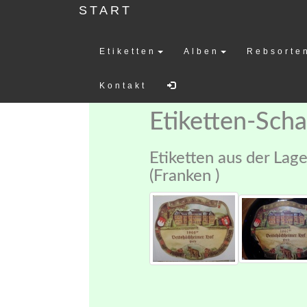
START
Etiketten
Alben
Rebsorte
Weinetiketten-
Kontakt
Etiketten-Sch
Etiketten aus der Lag
(Franken )