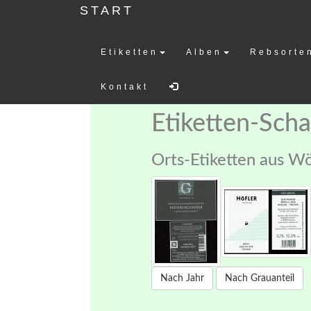
START
Etiketten
Alben
Rebsorte
Weinetiketten-
Kontakt
Etiketten-Sch
Orts-Etiketten aus W
Nach Jahr
Nach Grauanteil