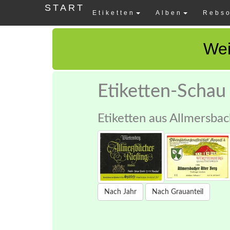
START
Etiketten
Alben
Rebso
Wei
Etiketten-Schau
Etiketten aus Allmersba
Nach Jahr
Nach Grauanteil