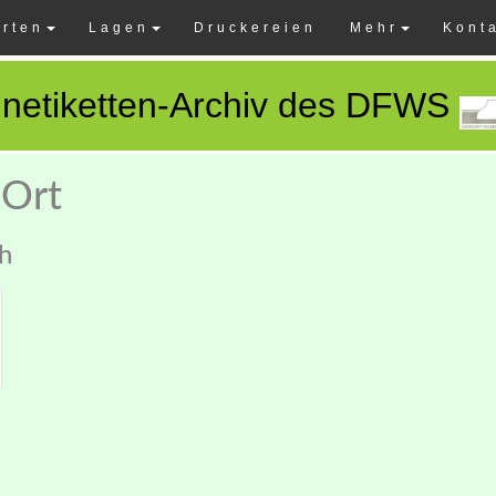
rten
Lagen
Druckereien
Mehr
Kont
netiketten-Archiv des DFWS
 Ort
ch