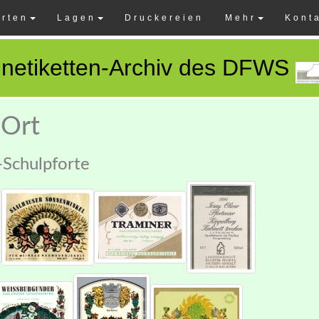
rten
Lagen
Druckereien
Mehr
Kont
netiketten-Archiv des DFWS
 Ort
-Schulpforte