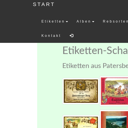
START
Etiketten
Alben
Rebsorte
Weinetiketten-
Kontakt
Etiketten-Sch
Etiketten aus Patersb