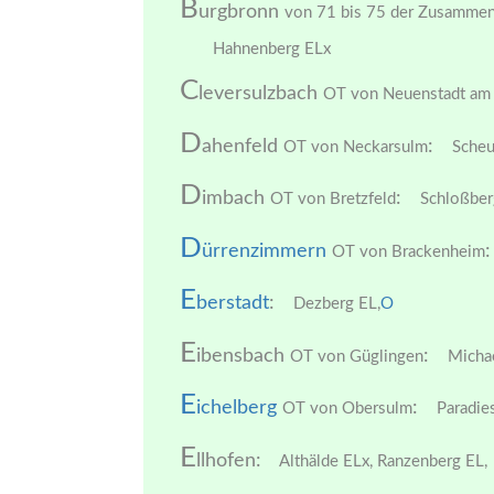
B
urgbronn
von 71 bis 75 der Zusamme
Hahnenberg ELx
C
leversulzbach
OT von Neuenstadt am
D
ahenfeld
:
OT von Neckarsulm
Scheu
D
imbach
:
OT von Bretzfeld
Schloßber
D
ürrenzimmern
:
OT von Brackenheim
E
berstadt
:
Dezberg EL,
O
E
ibensbach
:
OT von Güglingen
Michae
E
ichelberg
:
OT von Obersulm
Paradies
E
llhofen:
Althälde ELx,
Ranzenberg EL,