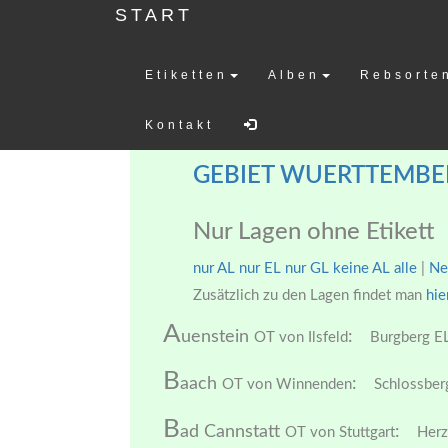
START
Etiketten
Alben
Rebsorte
Weinetiketten-
Kontakt
GEBIET WUERTTEMBE
Nur Lagen ohne Etikett
nur AL
nur EL
nur GL
keine AL
alle
|
Ne
Zusätzlich zu den Lagen findet man
hie
A
uenstein
:
OT von Ilsfeld
Burgberg EL
B
aach
:
OT von Winnenden
Schlossber
B
ad Cannstatt
:
OT von Stuttgart
Herz