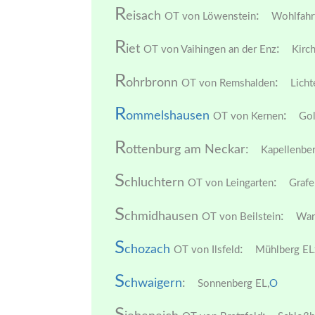
R
eisach
:
OT von Löwenstein
Wohlfahr
R
iet
:
OT von Vaihingen an der Enz
Kirch
R
ohrbronn
:
OT von Remshalden
Licht
R
ommelshausen
:
OT von Kernen
Gol
R
ottenburg am Neckar:
Kapellenber
S
chluchtern
:
OT von Leingarten
Grafe
S
chmidhausen
:
OT von Beilstein
Wart
S
chozach
:
OT von Ilsfeld
Mühlberg EL
S
chwaigern
:
Sonnenberg EL,
O
S