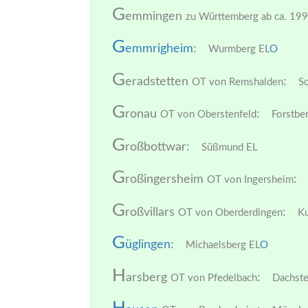
G
emmingen
zu Württemberg ab ca. 19
G
emmrigheim
:
Wurmberg EL
O
G
eradstetten
:
OT von Remshalden
So
G
ronau
:
OT von Oberstenfeld
Forstbe
G
roßbottwar:
Süßmund EL
G
roßingersheim
:
OT von Ingersheim
G
roßvillars
:
OT von Oberderdingen
Ku
G
üglingen
:
Michaelsberg EL
O
H
arsberg
:
OT von Pfedelbach
Dachste