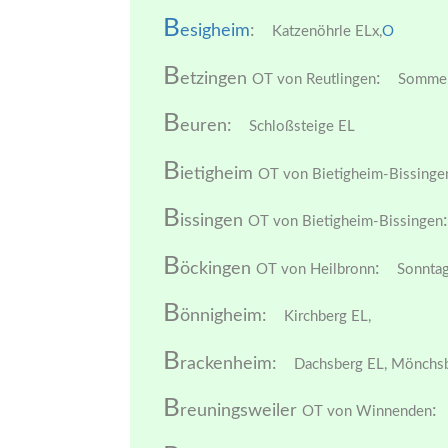
B
esigheim
:
Katzenöhrle ELx,
O
B
etzingen
:
OT von Reutlingen
Sommer
B
euren:
Schloßsteige EL
B
ietigheim
OT von Bietigheim-Bissinge
B
issingen
:
OT von Bietigheim-Bissingen
B
öckingen
:
OT von Heilbronn
Sonntag
B
önnigheim:
Kirchberg EL,
B
rackenheim:
Dachsberg EL,
Mönchsb
B
reuningsweiler
:
OT von Winnenden