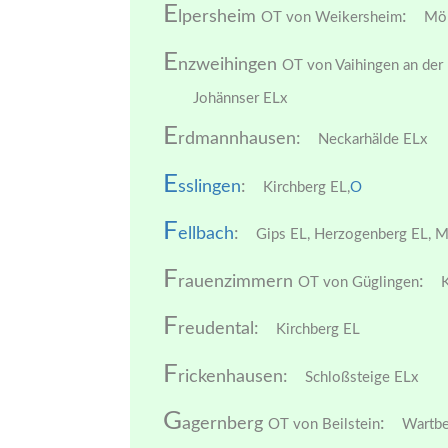
E
lpersheim
:
OT von Weikersheim
Mön
E
nzweihingen
OT von Vaihingen an der
Johännser ELx
E
rdmannhausen:
Neckarhälde ELx
E
sslingen
:
Kirchberg EL,
O
F
ellbach
:
Gips EL,
Herzogenberg EL,
Mö
F
rauenzimmern
:
OT von Güglingen
K
F
reudental:
Kirchberg EL
F
rickenhausen:
Schloßsteige ELx
G
agernberg
:
OT von Beilstein
Wartbe