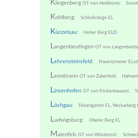
K
lingenberg
:
OT von Heilbronn
Sonnt
K
ohlberg:
Schloßsteige EL
K
ünzelsau
:
Hoher Berg EL
O
L
angenbeutingen
OT von Langenbrett
L
ehrensteinsfeld
:
Frauenzimmer ELx,
L
eonbronn
:
OT von Zaberfeld
Hahnenb
L
insenhofen
:
OT von Frickenhausen
S
L
öchgau
:
Felsengarten EL,
Neckarberg 
L
udwigsburg:
Oberer Berg EL
M
aienfels
:
OT von Wüstenrot
Schnec