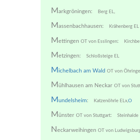
M
arkgröningen:
Berg EL,
M
assenbachhausen:
Krähenberg EL
M
ettingen
:
OT von Esslingen
Kirchbe
M
etzingen:
Schloßsteige EL
M
ichelbach am Wald
OT von Öhring
M
ühlhausen am Neckar
OT von Stutt
M
undelsheim
:
Katzenöhrle ELx,
O
M
ünster
:
OT von Stuttgart
Steinhalde 
N
eckarweihingen
OT von Ludwigsbur