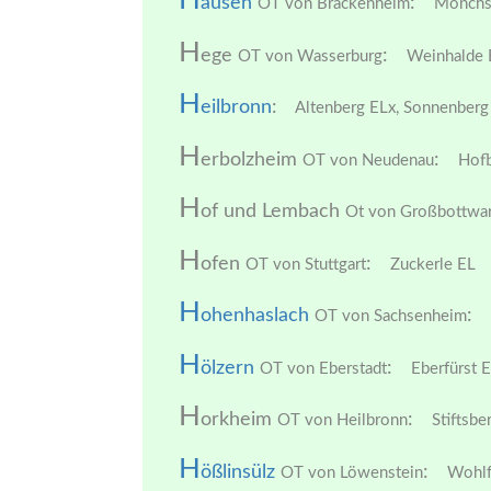
H
ausen
:
OT von Brackenheim
Mönchsb
H
ege
:
OT von Wasserburg
Weinhalde 
H
eilbronn
:
Altenberg ELx,
Sonnenberg 
H
erbolzheim
:
OT von Neudenau
Hofb
H
of und Lembach
Ot von Großbottwa
H
ofen
:
OT von Stuttgart
Zuckerle EL
H
ohenhaslach
:
OT von Sachsenheim
H
ölzern
:
OT von Eberstadt
Eberfürst E
H
orkheim
:
OT von Heilbronn
Stiftsbe
H
ößlinsülz
:
OT von Löwenstein
Wohlfa