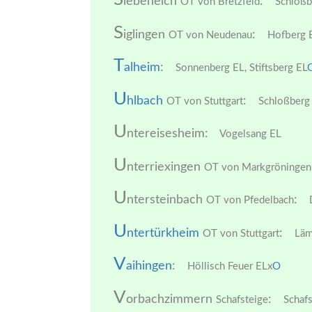
iebeneich
:
OT von Bretzfeld
Schloßb
S
iglingen
:
OT von Neudenau
Hofberg 
T
alheim
:
Sonnenberg EL,
Stiftsberg EL
U
hlbach
:
OT von Stuttgart
Schloßberg 
U
ntereisesheim:
Vogelsang EL
U
nterriexingen
OT von Markgröningen
U
ntersteinbach
:
OT von Pfedelbach
D
U
ntertürkheim
:
OT von Stuttgart
Läm
V
aihingen
:
Höllisch Feuer ELx
O
V
orbachzimmern
:
Schafsteige
Schafs