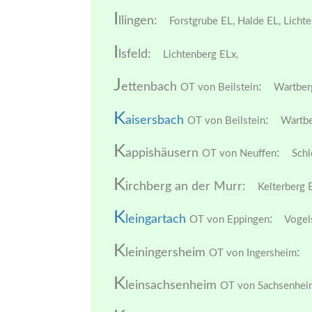
I
llingen:
Forstgrube EL,
Halde EL,
Lichte
I
lsfeld:
Lichtenberg ELx,
J
ettenbach
:
OT von Beilstein
Wartber
K
aisersbach
:
OT von Beilstein
Wartbe
K
appishäusern
:
OT von Neuffen
Schl
K
irchberg an der Murr:
Kelterberg 
K
leingartach
:
OT von Eppingen
Vogel
K
leiningersheim
:
OT von Ingersheim
K
leinsachsenheim
OT von Sachsenhei