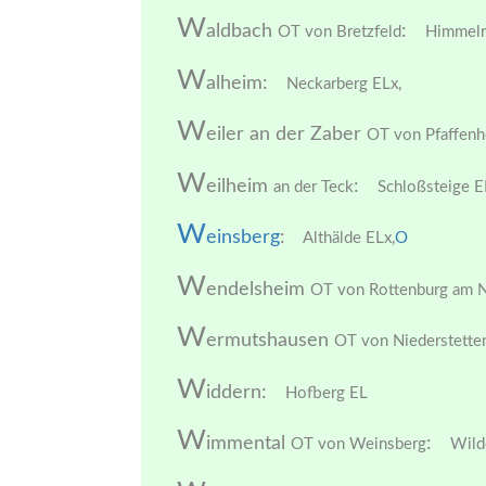
W
aldbach
:
OT von Bretzfeld
Himmelre
W
alheim:
Neckarberg ELx,
W
eiler an der Zaber
OT von Pfaffenh
W
eilheim
:
an der Teck
Schloßsteige E
W
einsberg
:
Althälde ELx,
O
W
endelsheim
OT von Rottenburg am 
W
ermutshausen
OT von Niederstette
W
iddern:
Hofberg EL
W
immental
:
OT von Weinsberg
Wild