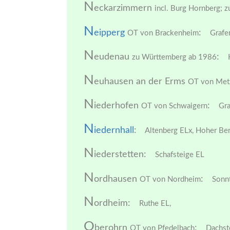
N
eckarzimmern
incl. Burg Hornberg; 
N
eipperg
:
OT von Brackenheim
Grafen
N
eudenau
:
zu Württemberg ab 1986
H
N
euhausen an der Erms
OT von Met
N
iederhofen
:
OT von Schwaigern
Gra
N
iedernhall
:
Altenberg ELx,
Hoher Ber
N
iederstetten:
Schafsteige EL
N
ordhausen
:
OT von Nordheim
Sonnt
N
ordheim:
Ruthe EL,
O
berohrn
:
OT von Pfedelbach
Dachste