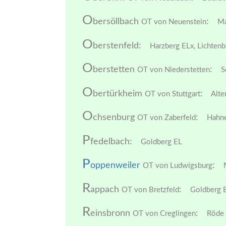
O
bersöllbach
:
OT von Neuenstein
Ma
O
berstenfeld:
Harzberg ELx,
Lichtenb
O
berstetten
:
OT von Niederstetten
Sc
O
bertürkheim
:
OT von Stuttgart
Alte
O
chsenburg
:
OT von Zaberfeld
Hahne
P
fedelbach:
Goldberg EL
P
oppenweiler
:
OT von Ludwigsburg
N
R
appach
:
OT von Bretzfeld
Goldberg E
R
einsbronn
:
OT von Creglingen
Röde 