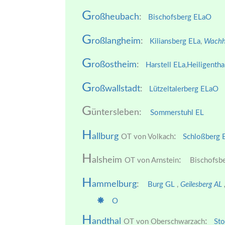
G
roßheubach
:
Bischofsberg ELa
O
G
roßlangheim
:
Kiliansberg ELa
,
Wachh
G
roßostheim
:
Harstell ELa
,
Heiligentha
G
roßwallstadt
:
Lützeltalerberg ELa
O
G
üntersleben:
Sommerstuhl EL
H
allburg
:
OT von Volkach
Schloßberg 
H
alsheim
:
OT von Arnstein
Bischofsbe
H
ammelburg
:
Burg GL
,
Geilesberg AL
O
H
andthal
:
OT von Oberschwarzach
Sto