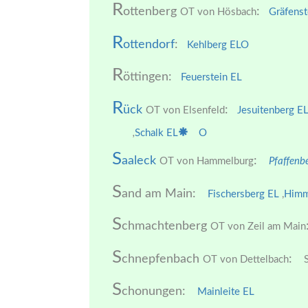
R
ottenberg
:
OT von Hösbach
Gräfenst
R
ottendorf
:
Kehlberg EL
O
R
öttingen:
Feuerstein EL
R
ück
:
OT von Elsenfeld
Jesuitenberg E
,
Schalk EL
O
S
aaleck
:
OT von Hammelburg
Pfaffenb
S
and am Main:
Fischersberg EL
,
Himm
S
chmachtenberg
OT von Zeil am Main
S
chnepfenbach
:
OT von Dettelbach
S
S
chonungen:
Mainleite EL