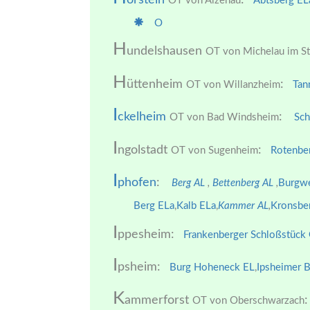
OT von Alzenau
Abtsberg EL
O
H
undelshausen
OT von Michelau im St
H
üttenheim
:
OT von Willanzheim
Tan
I
ckelheim
:
OT von Bad Windsheim
Sch
I
ngolstadt
:
OT von Sugenheim
Rotenbe
I
phofen
:
Berg AL
,
Bettenberg AL
,
Burgw
Berg ELa
,
Kalb ELa
,
Kammer AL
,
Kronsbe
I
ppesheim:
Frankenberger Schloßstück
I
psheim:
Burg Hoheneck EL
,
Ipsheimer 
K
ammerforst
:
OT von Oberschwarzach