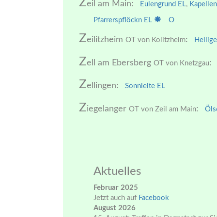
Z
eil am Main:
Eulengrund EL
,
Kapelle
Pfarrerspflöckn EL
O
Z
eilitzheim
:
OT von Kolitzheim
Heilig
Z
ell am Ebersberg
:
OT von Knetzgau
Z
ellingen:
Sonnleite EL
Z
iegelanger
:
OT von Zeil am Main
Öls
Aktuelles
Februar 2025
Jetzt auch auf
Facebook
August 2026