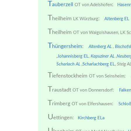
T
auberzell
:
OT von Adelshofen
Hasenn
T
heilheim
:
LK Würzburg
Altenberg EL
T
heilheim
OT von Waigolshausen, LK Sc
T
hüngersheim
:
Altenberg AL
,
Bischofs
,
Johannisberg EL
,
Kapuziner AL
,
Neuber
Scharlach AL
,
Scharlachberg EL
,
Steig AL
T
iefenstockheim
:
OT von Seinsheim
T
raustadt
:
OT von Donnersdorf
Falke
T
rimberg
:
OT von Elfershausen
Schlo
U
ettingen:
Kirchberg ELa
U