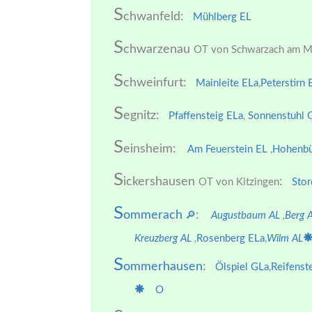
S
chwanfeld:
Mühlberg EL
S
chwarzenau
OT von Schwarzach am M
S
chweinfurt:
Mainleite ELa
,
Peterstirn 
S
egnitz:
Pfaffensteig ELa
,
Sonnenstuhl
S
einsheim:
Am Feuerstein EL
,
Hohenbü
S
ickershausen
:
OT von Kitzingen
Stor
S
ommerach
:
🔎
Augustbaum AL
,
Berg 
Kreuzberg AL
,
Rosenberg ELa
,
Wilm AL
S
ommerhausen
:
Ölspiel GLa
,
Reifenst
O