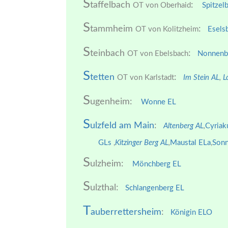
S
taffelbach
:
OT von Oberhaid
Spitzel
S
tammheim
:
OT von Kolitzheim
Esels
S
teinbach
:
OT von Ebelsbach
Nonnenb
S
tetten
:
OT von Karlstadt
Im Stein AL
,
L
S
ugenheim:
Wonne EL
S
ulzfeld am Main
:
Altenberg AL
,
Cyriak
GLs
,
Kitzinger Berg AL
,
Maustal ELa
,
Sonn
S
ulzheim:
Mönchberg EL
S
ulzthal:
Schlangenberg EL
T
auberrettersheim
:
Königin EL
O