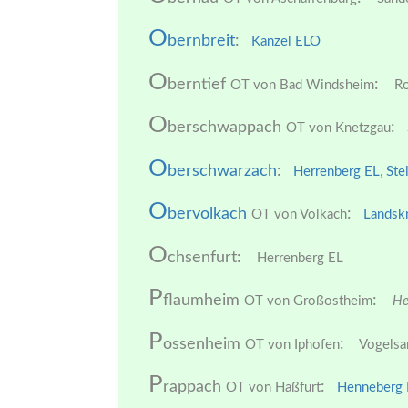
O
bernbreit
:
Kanzel EL
O
O
berntief
:
OT von Bad Windsheim
Ro
O
berschwappach
:
OT von Knetzgau
O
berschwarzach
:
Herrenberg EL
,
Ste
O
bervolkach
:
OT von Volkach
Landsk
O
chsenfurt:
Herrenberg EL
P
flaumheim
:
OT von Großostheim
Hei
P
ossenheim
:
OT von Iphofen
Vogelsa
P
rappach
:
OT von Haßfurt
Henneberg 