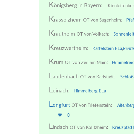
K
önigsberg in Bayern:
Kinnleitenbe
K
rassolzheim
:
OT von Sugenheim
Pfa
K
rautheim
:
OT von Volkach
Sonnenlei
K
reuzwertheim:
Kaffelstein ELa
,
Rentb
K
rum
:
OT von Zeil am Main
Himmelreic
L
audenbach
:
OT von Karlstadt
Schlo
L
einach:
Himmelberg ELa
L
engfurt
:
OT von Triefenstein
Altenber
O
L
indach
:
OT von Kolitzheim
Kreuzpfad 