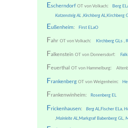
E
scherndorf
:
OT von Volkach
Berg EL
Katzensteig AL
,
Kirchberg AL
,
Kirchberg 
E
ußenheim
:
First ELa
O
F
ahr
:
OT von Volkach
Kirchberg GLs
,
R
F
alkenstein
:
OT von Donnersdorf
Fal
F
euerthal
:
OT von Hammelburg
Altenb
F
rankenberg
:
OT von Weigenheim
He
F
rankenwinheim:
Rosenberg EL
F
rickenhausen
:
Berg AL
,
Fischer ELa
,
Hö
,
Mainleite AL
,
Markgraf Babenberg GL
,
M