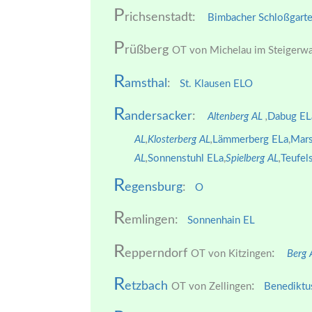
P
richsenstadt:
Bimbacher Schloßgart
P
rüßberg
OT von Michelau im Steigerwa
R
amsthal
:
St. Klausen EL
O
R
andersacker
:
Altenberg AL
,
Dabug EL
AL
,
Klosterberg AL
,
Lämmerberg ELa
,
Mars
AL
,
Sonnenstuhl ELa
,
Spielberg AL
,
Teufel
R
egensburg
:
O
R
emlingen:
Sonnenhain EL
R
epperndorf
:
OT von Kitzingen
Berg
R
etzbach
:
OT von Zellingen
Benediktu