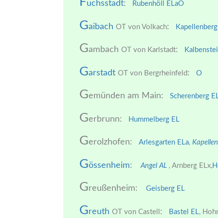
F
uchsstadt
:
Rubenhöll ELa
O
G
aibach
:
OT von Volkach
Kapellenberg
G
ambach
:
OT von Karlstadt
Kalbenste
G
arstadt
:
OT von Bergrheinfeld
O
G
emünden am Main:
Scherenberg E
G
erbrunn:
Hummelberg EL
G
erolzhofen:
Arlesgarten ELa
,
Kapelle
G
össenheim
:
Angel AL
,
Arnberg ELx,
H
G
reußenheim:
Geisberg EL
G
reuth
:
OT von Castell
Bastel EL
,
Hohn