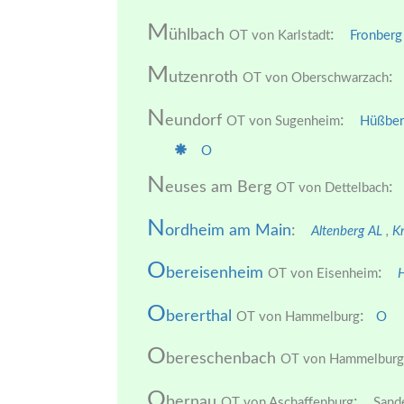
M
ühlbach
:
OT von Karlstadt
Fronberg
M
utzenroth
:
OT von Oberschwarzach
N
eundorf
:
OT von Sugenheim
Hüßber
O
N
euses am Berg
:
OT von Dettelbach
N
ordheim am Main
:
Altenberg AL
,
K
O
bereisenheim
:
OT von Eisenheim
H
O
bererthal
:
OT von Hammelburg
O
O
bereschenbach
OT von Hammelburg
O
bernau
:
OT von Aschaffenburg
Sande