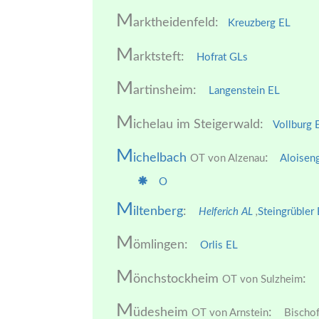
M
arktheidenfeld:
Kreuzberg EL
M
arktsteft:
Hofrat GLs
M
artinsheim:
Langenstein EL
M
ichelau im Steigerwald:
Vollburg 
M
ichelbach
:
OT von Alzenau
Aloisen
O
M
iltenberg
:
Helferich AL
,
Steingrübler
M
ömlingen:
Orlis EL
M
önchstockheim
:
OT von Sulzheim
M
üdesheim
:
OT von Arnstein
Bischof