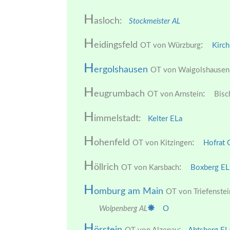
H
asloch:
Stockmeister AL
H
eidingsfeld
:
OT von Würzburg
Kirch
H
ergolshausen
OT von Waigolshausen
H
eugrumbach
:
OT von Arnstein
Bisc
H
immelstadt:
Kelter ELa
H
ohenfeld
:
OT von Kitzingen
Hofrat 
H
öllrich
:
OT von Karsbach
Boxberg EL
H
omburg am Main
OT von Triefenstei
Wolpenberg AL
O
H
örstein
: