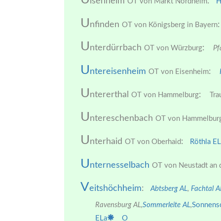
lsenheim
:
OT von Markt Nordheim
H
U
nfinden
:
OT von Königsberg in Bayern
U
nterdürrbach
:
OT von Würzburg
Pf
U
ntereisenheim
:
OT von Eisenheim
U
ntererthal
:
OT von Hammelburg
Trau
U
ntereschenbach
OT von Hammelbur
U
nterhaid
:
OT von Oberhaid
Röthla EL
U
nternesselbach
OT von Neustadt an d
V
eitshöchheim
:
Abtsberg AL
,
Fachtal 
Ravensburg AL,
Sommerleite AL
,
Sonnens
ELa
O