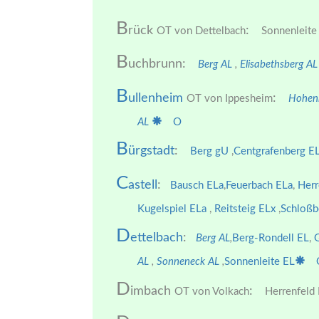
B
rück
:
OT von Dettelbach
Sonnenleite
B
uchbrunn:
Berg AL
,
Elisabethsberg A
B
ullenheim
:
OT von Ippesheim
Hohen
AL
O
B
ürgstadt
:
Berg gU
,
Centgrafenberg E
C
astell
:
Bausch ELa
,
Feuerbach ELa
,
Her
Kugelspiel ELa
,
Reitsteig ELx
,
Schloßb
D
ettelbach
:
Berg AL
,
Berg-Rondell EL
,
AL
,
Sonneneck AL
,
Sonnenleite EL
D
imbach
:
OT von Volkach
Herrenfeld 