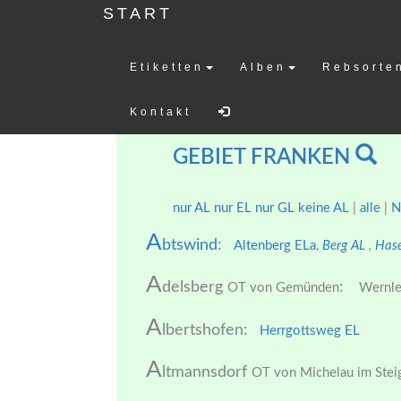
START
Etiketten
Alben
Rebsorte
Weinetiketten-
Kontakt
GEBIET FRANKEN
nur AL
nur EL
nur GL
keine AL
|
alle
|
N
A
btswind
:
Altenberg ELa
,
Berg AL
,
Has
A
delsberg
:
OT von Gemünden
Wernle
A
lbertshofen:
Herrgottsweg EL
A
ltmannsdorf
OT von Michelau im Stei