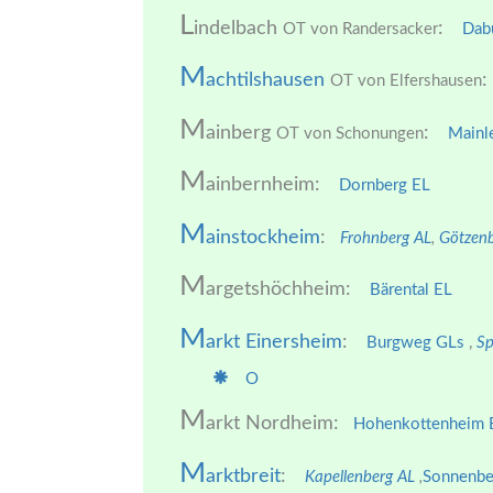
L
indelbach
:
OT von Randersacker
Dab
M
achtilshausen
:
OT von Elfershausen
M
ainberg
:
OT von Schonungen
Mainl
M
ainbernheim:
Dornberg EL
M
ainstockheim
:
Frohnberg AL
,
Götzen
M
argetshöchheim:
Bärental EL
M
arkt Einersheim
:
Burgweg GLs
,
Sp
O
M
arkt Nordheim:
Hohenkottenheim 
M
arktbreit
:
Kapellenberg AL
,
Sonnenbe