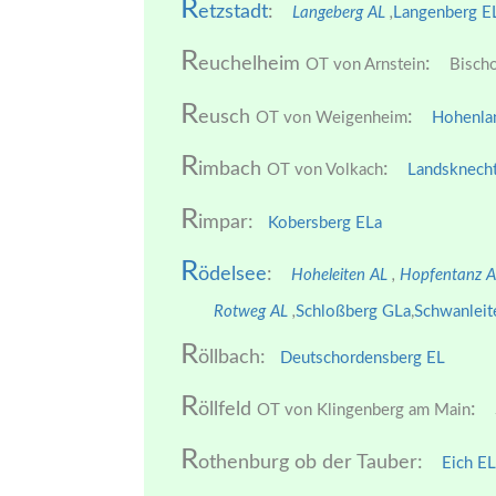
R
etzstadt
:
Langeberg AL
,
Langenberg E
R
euchelheim
:
OT von Arnstein
Bischo
R
eusch
:
OT von Weigenheim
Hohenla
R
imbach
:
OT von Volkach
Landsknech
R
impar:
Kobersberg ELa
R
ödelsee
:
Hoheleiten AL
,
Hopfentanz 
Rotweg AL
,
Schloßberg GLa
,
Schwanleit
R
öllbach:
Deutschordensberg EL
R
öllfeld
:
OT von Klingenberg am Main
R
othenburg ob der Tauber:
Eich EL