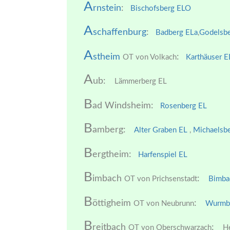
A
rnstein
:
Bischofsberg EL
O
A
schaffenburg
:
Badberg ELa
,
Godelsbe
A
stheim
:
OT von Volkach
Karthäuser E
A
ub:
Lämmerberg EL
B
ad Windsheim:
Rosenberg EL
B
amberg:
Alter Graben EL
,
Michaelsb
B
ergtheim:
Harfenspiel EL
B
imbach
:
OT von Prichsenstadt
Bimbac
B
öttigheim
:
OT von Neubrunn
Wurmb
B
reitbach
:
OT von Oberschwarzach
He