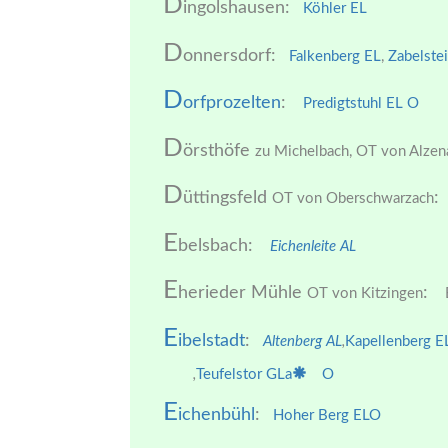
D
ingolshausen:
Köhler EL
D
onnersdorf:
Falkenberg EL
,
Zabelste
D
orfprozelten
:
Predigtstuhl EL
O
D
örsthöfe
zu Michelbach, OT von Alzen
D
üttingsfeld
:
OT von Oberschwarzach
E
belsbach:
Eichenleite AL
E
herieder Mühle
:
OT von Kitzingen
E
E
ibelstadt
:
Altenberg AL
,
Kapellenberg E
,
Teufelstor GLa
O
E
ichenbühl
:
Hoher Berg EL
O