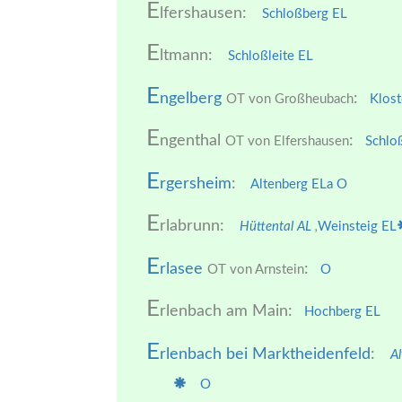
E
lfershausen:
Schloßberg EL
E
ltmann:
Schloßleite EL
E
ngelberg
:
OT von Großheubach
Klost
E
ngenthal
:
OT von Elfershausen
Schlo
E
rgersheim
:
Altenberg ELa
O
E
rlabrunn:
Hüttental AL
,
Weinsteig EL
E
rlasee
:
OT von Arnstein
O
E
rlenbach am Main:
Hochberg EL
E
rlenbach bei Marktheidenfeld
:
A
O