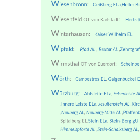
W
iesenbronn
:
Geißberg ELa
,
Heller B
W
iesenfeld
:
OT von Karlstadt
Herbst
W
interhausen:
Kaiser Wilhelm EL
W
ipfeld
:
Pfad AL
,
Reuter AL
,
Zehntgraf
W
irmsthal
:
OT von Euerdorf
Scheinbe
W
örth
:
Campestres EL
,
Galgenbuckel 
W
ürzburg
:
Abtsleite ELa
,
Felsenleiste 
,
Innere Leiste ELa
,
Jesuitenstein AL
,
Kir
,
Neuberg AL
,
Neuberg-Mitte AL
,
Pfaffen
Spitalberg EL,
Stein ELa
,
Stein-Berg gU
Himmelspforte AL
,
Stein-Schalksberg AL
,