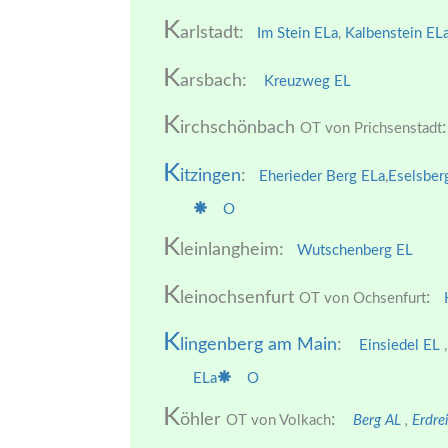
K
arlstadt:
Im Stein ELa
,
Kalbenstein EL
K
arsbach:
Kreuzweg EL
K
irchschönbach
:
OT von Prichsenstadt
K
itzingen
:
Eherieder Berg ELa
,
Eselsber
O
K
leinlangheim:
Wutschenberg EL
K
leinochsenfurt
:
OT von Ochsenfurt
K
lingenberg am Main
:
Einsiedel EL
,
ELa
O
K
öhler
:
OT von Volkach
Berg AL
,
Erdre