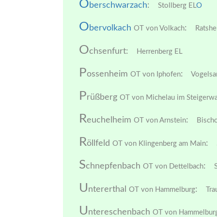
O
berschwarzach
:
Stollberg EL
O
O
bervolkach
:
OT von Volkach
Ratshe
O
chsenfurt:
Herrenberg EL
P
ossenheim
:
OT von Iphofen
Vogelsa
P
rüßberg
OT von Michelau im Steigerwa
R
euchelheim
:
OT von Arnstein
Bischo
R
öllfeld
:
OT von Klingenberg am Main
S
chnepfenbach
:
OT von Dettelbach
S
U
ntererthal
:
OT von Hammelburg
Trau
U
ntereschenbach
OT von Hammelbur