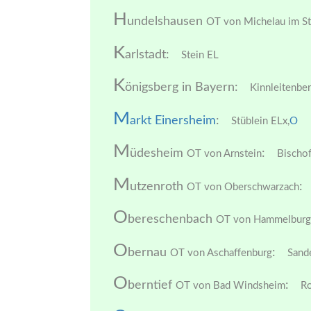
H
undelshausen
OT von Michelau im St
K
arlstadt:
Stein EL
K
önigsberg in Bayern:
Kinnleitenbe
M
arkt Einersheim
:
Stüblein ELx,
O
M
üdesheim
:
OT von Arnstein
Bischof
M
utzenroth
:
OT von Oberschwarzach
O
bereschenbach
OT von Hammelburg
O
bernau
:
OT von Aschaffenburg
Sande
O
berntief
:
OT von Bad Windsheim
Ro