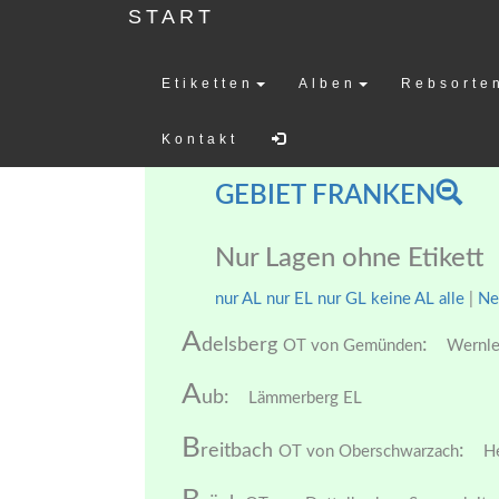
START
Etiketten
Alben
Rebsorte
Weinetiketten-
Kontakt
GEBIET FRANKEN
Nur Lagen ohne Etikett
nur AL
nur EL
nur GL
keine AL
alle
|
Ne
A
delsberg
:
OT von Gemünden
Wernle
A
ub:
Lämmerberg EL
B
reitbach
:
OT von Oberschwarzach
He