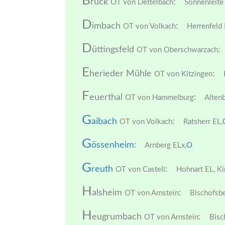
B
rück
:
OT von Dettelbach
Sonnenleite
D
imbach
:
OT von Volkach
Herrenfeld 
D
üttingsfeld
:
OT von Oberschwarzach
E
herieder Mühle
:
OT von Kitzingen
E
F
euerthal
:
OT von Hammelburg
Altenb
G
aibach
:
OT von Volkach
Ratsherr EL,
G
össenheim
:
Arnberg ELx,
O
G
reuth
:
OT von Castell
Hohnart EL,
Ki
H
alsheim
:
OT von Arnstein
Bischofsbe
H
eugrumbach
:
OT von Arnstein
Bisc