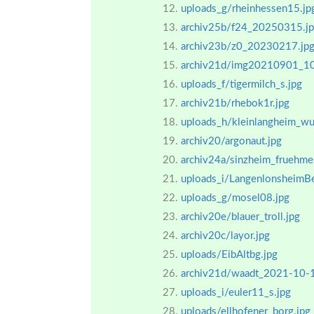
uploads_g/rheinhessen15.jp
archiv25b/f24_20250315.j
archiv23b/z0_20230217.jp
archiv21d/img20210901_1
uploads_f/tigermilch_s.jpg
archiv21b/rhebok1r.jpg
uploads_h/kleinlangheim_wu
archiv20/argonaut.jpg
archiv24a/sinzheim_fruehm
uploads_i/LangenlonsheimBe
uploads_g/mosel08.jpg
archiv20e/blauer_troll.jpg
archiv20c/layor.jpg
uploads/EibAltbg.jpg
archiv21d/waadt_2021-10-
uploads_i/euler11_s.jpg
uploads/ellhofener_borg.jpg