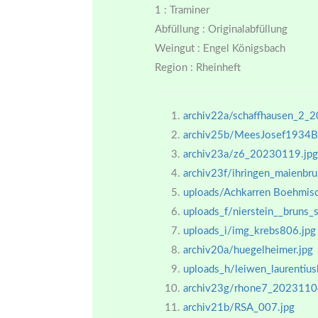
1 : Traminer
Abfüllung : Originalabfüllung
Weingut : Engel Königsbach
Region : Rheinheft
archiv22a/schaffhausen_2_
archiv25b/MeesJosef1934Br
archiv23a/z6_20230119.jpg
archiv23f/ihringen_maienb
uploads/Achkarren Boehmisc
uploads_f/nierstein__bruns_s
uploads_i/img_krebs806.jpg
archiv20a/huegelheimer.jpg
uploads_h/leiwen_laurentius
archiv23g/rhone7_2023110
archiv21b/RSA_007.jpg