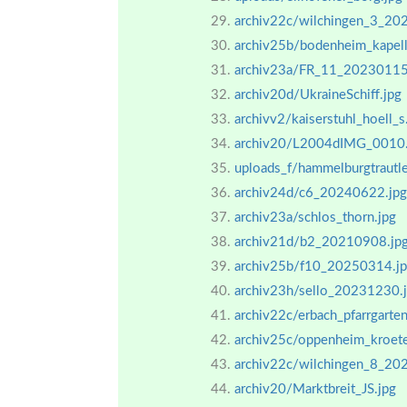
archiv22c/wilchingen_3_20
archiv25b/bodenheim_kapel
archiv23a/FR_11_20230115
archiv20d/UkraineSchiff.jpg
archivv2/kaiserstuhl_hoell_s
archiv20/L2004dIMG_0010.
uploads_f/hammelburgtrautl
archiv24d/c6_20240622.jpg
archiv23a/schlos_thorn.jpg
archiv21d/b2_20210908.jp
archiv25b/f10_20250314.j
archiv23h/sello_20231230.
archiv22c/erbach_pfarrgarten
archiv25c/oppenheim_kroe
archiv22c/wilchingen_8_20
archiv20/Marktbreit_JS.jpg