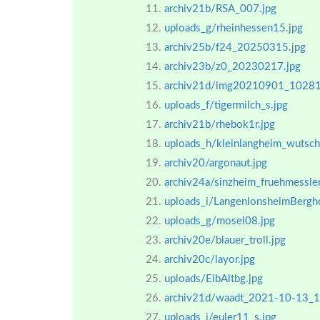
archiv21b/RSA_007.jpg
uploads_g/rheinhessen15.jpg
archiv25b/f24_20250315.jpg
archiv23b/z0_20230217.jpg
archiv21d/img20210901_10281
uploads_f/tigermilch_s.jpg
archiv21b/rhebok1r.jpg
uploads_h/kleinlangheim_wutsch
archiv20/argonaut.jpg
archiv24a/sinzheim_fruehmessl
uploads_i/LangenlonsheimBergho
uploads_g/mosel08.jpg
archiv20e/blauer_troll.jpg
archiv20c/layor.jpg
uploads/EibAltbg.jpg
archiv21d/waadt_2021-10-13_1
uploads_i/euler11_s.jpg