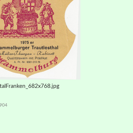
talFranken_682x768.jpg
1904