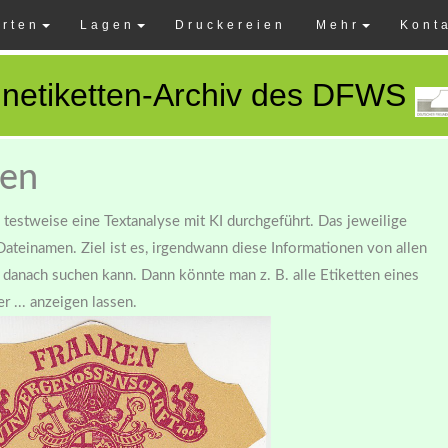
rten
Lagen
Druckereien
Mehr
Kont
netiketten-Archiv des DFWS
ten
e testweise eine Textanalyse mit KI durchgeführt. Das jeweilige
Dateinamen. Ziel ist es, irgendwann diese Informationen von allen
danach suchen kann. Dann könnte man z. B. alle Etiketten eines
r ... anzeigen lassen.