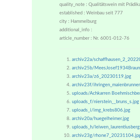
quality_note : Qualitätswein mit Prädik
established : Weinbau seit 777
city : Hammelburg
additional_info :
article_number : Nr. 6001-012-76
archiv22a/schaffhausen_2_2022
archiv25b/MeesJosef1934Braun
archiv23a/z6_20230119.jpg
archiv23f/ihringen_maienbrunn
uploads/Achkarren Boehmischber
uploads_f/nierstein__bruns_s.jpg
uploads_i/img_krebs806.jpg
archiv20a/huegelheimer.jpg
uploads_h/leiwen_laurentiusberg
archiv23g/rhone7_20231104.jp