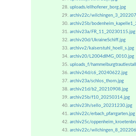
uploads/ellhofener_borg.jpg
archiv22c/wilchingen_3_202207
archiv25b/bodenheim_kapelle1
archiv23a/FR_11_20230115.jpg
archiv20d/UkraineSchiff.jpg
archivv2/kaiserstuhl_hoell_s.jpg
archiv20/L2004dIMG_0010.jpg
uploads_f/hammelburgtrautlesta
archiv24d/c6_20240622.jpg
archiv23a/schlos_thorn.jpg
archiv21d/b2_20210908.jpg
archiv25b/f10_20250314.jpg
archiv23h/sello_20231230.jpg
archiv22c/erbach_pfarrgarten.jpg
archiv25c/oppenheim_kroetenb
archiv22c/wilchingen_8_202206