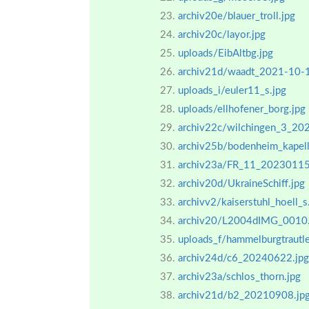
archiv20e/blauer_troll.jpg
archiv20c/layor.jpg
uploads/EibAltbg.jpg
archiv21d/waadt_2021-10-
uploads_i/euler11_s.jpg
uploads/ellhofener_borg.jpg
archiv22c/wilchingen_3_20
archiv25b/bodenheim_kapel
archiv23a/FR_11_20230115
archiv20d/UkraineSchiff.jpg
archivv2/kaiserstuhl_hoell_s
archiv20/L2004dIMG_0010.
uploads_f/hammelburgtrautl
archiv24d/c6_20240622.jpg
archiv23a/schlos_thorn.jpg
archiv21d/b2_20210908.jp