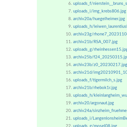
uploads_f/nierstein__bruns_s
uploads_i/img_krebs806.jpg
archiv20a/huegelheimer.jpg
uploads_h/leiwen_laurentius
archiv23g/rhone7_2023110
archiv21b/RSA_007.jpg
uploads_g/rheinhessen15.jp
archiv25b/f24_20250315.j
archiv23b/z0_20230217.jp
archiv21d/img20210901_1
uploads_f/tigermilch_s.jpg
archiv21b/rhebok1r.jpg
uploads_h/kleinlangheim_wu
archiv20/argonaut.jpg
archiv24a/sinzheim_fruehm
uploads_i/LangenlonsheimBe
uploads_g/mosel08.jpg