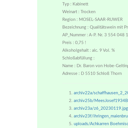
Typ : Kabinett
Weinart : Trocken
Region : MOSEL-SAAR-RUWER
Bezeichnung : Qualitätswein mit Pr
AP_Nummer : A-P. Nr. 3 554 048 
Preis : 0,75 !
Alkoholgehalt : alc. 9 Vol. %
Schloßabfüllung :
Name : Dr. Baron von Hobe-Geltin
Adresse : D 5510 Schloß Thorn
archiv22a/schaffhausen_2_
archiv25b/MeesJosef1934Br
archiv23a/z6_20230119.jpg
archiv23f/ihringen_maienb
uploads/Achkarren Boehmisc