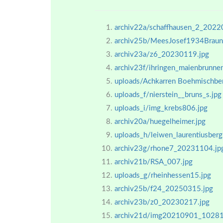
archiv22a/schaffhausen_2_2022
archiv25b/MeesJosef1934Braun
archiv23a/z6_20230119.jpg
archiv23f/ihringen_maienbrunn
uploads/Achkarren Boehmischber
uploads_f/nierstein__bruns_s.jpg
uploads_i/img_krebs806.jpg
archiv20a/huegelheimer.jpg
uploads_h/leiwen_laurentiusberg
archiv23g/rhone7_20231104.jp
archiv21b/RSA_007.jpg
uploads_g/rheinhessen15.jpg
archiv25b/f24_20250315.jpg
archiv23b/z0_20230217.jpg
archiv21d/img20210901_10281