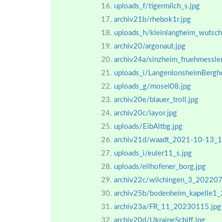
uploads_f/tigermilch_s.jpg
archiv21b/rhebok1r.jpg
uploads_h/kleinlangheim_wutsch
archiv20/argonaut.jpg
archiv24a/sinzheim_fruehmessl
uploads_i/LangenlonsheimBergho
uploads_g/mosel08.jpg
archiv20e/blauer_troll.jpg
archiv20c/layor.jpg
uploads/EibAltbg.jpg
archiv21d/waadt_2021-10-13_1
uploads_i/euler11_s.jpg
uploads/ellhofener_borg.jpg
archiv22c/wilchingen_3_202207
archiv25b/bodenheim_kapelle1
archiv23a/FR_11_20230115.jpg
archiv20d/UkraineSchiff.jpg