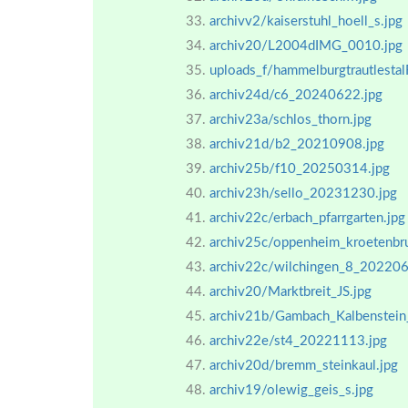
archivv2/kaiserstuhl_hoell_s.jpg
archiv20/L2004dIMG_0010.jpg
uploads_f/hammelburgtrautlesta
archiv24d/c6_20240622.jpg
archiv23a/schlos_thorn.jpg
archiv21d/b2_20210908.jpg
archiv25b/f10_20250314.jpg
archiv23h/sello_20231230.jpg
archiv22c/erbach_pfarrgarten.jpg
archiv25c/oppenheim_kroetenb
archiv22c/wilchingen_8_202206
archiv20/Marktbreit_JS.jpg
archiv21b/Gambach_Kalbenstein_
archiv22e/st4_20221113.jpg
archiv20d/bremm_steinkaul.jpg
archiv19/olewig_geis_s.jpg