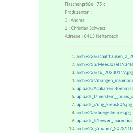
Flaschengröße : 75 cl
Produzenten :
0 : Andrea
1 : Christian Schwarz
Adresse : 8413 Neftenbach
archiv22a/schaffhausen_2_
archiv25b/MeesJosef1934Br
archiv23a/z6_20230119.jpg
archiv23f/ihringen_maienb
uploads/Achkarren Boehmisc
uploads_f/nierstein__bruns_s
uploads_i/img_krebs806.jpg
archiv20a/huegelheimer.jpg
uploads_h/leiwen_laurentius
archiv23g/rhone7_2023110