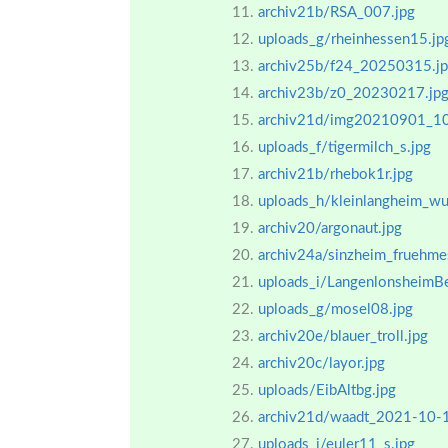
archiv21b/RSA_007.jpg
uploads_g/rheinhessen15.jp
archiv25b/f24_20250315.j
archiv23b/z0_20230217.jp
archiv21d/img20210901_1
uploads_f/tigermilch_s.jpg
archiv21b/rhebok1r.jpg
uploads_h/kleinlangheim_wu
archiv20/argonaut.jpg
archiv24a/sinzheim_fruehm
uploads_i/LangenlonsheimBe
uploads_g/mosel08.jpg
archiv20e/blauer_troll.jpg
archiv20c/layor.jpg
uploads/EibAltbg.jpg
archiv21d/waadt_2021-10-
uploads_i/euler11_s.jpg