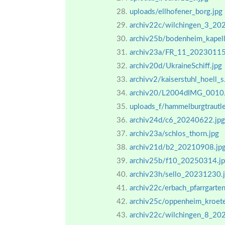
uploads/ellhofener_borg.jpg
archiv22c/wilchingen_3_20
archiv25b/bodenheim_kapel
archiv23a/FR_11_20230115
archiv20d/UkraineSchiff.jpg
archivv2/kaiserstuhl_hoell_s
archiv20/L2004dIMG_0010.
uploads_f/hammelburgtrautl
archiv24d/c6_20240622.jpg
archiv23a/schlos_thorn.jpg
archiv21d/b2_20210908.jp
archiv25b/f10_20250314.j
archiv23h/sello_20231230.
archiv22c/erbach_pfarrgarten
archiv25c/oppenheim_kroe
archiv22c/wilchingen_8_20