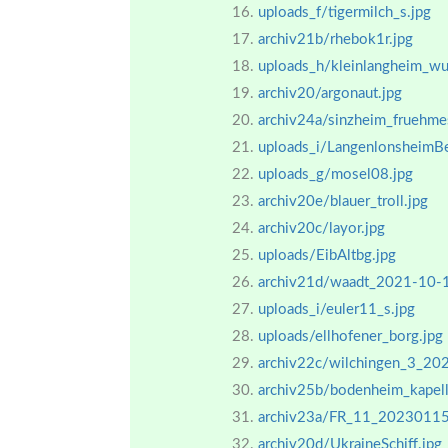
uploads_f/tigermilch_s.jpg
archiv21b/rhebok1r.jpg
uploads_h/kleinlangheim_wu
archiv20/argonaut.jpg
archiv24a/sinzheim_fruehm
uploads_i/LangenlonsheimBe
uploads_g/mosel08.jpg
archiv20e/blauer_troll.jpg
archiv20c/layor.jpg
uploads/EibAltbg.jpg
archiv21d/waadt_2021-10-
uploads_i/euler11_s.jpg
uploads/ellhofener_borg.jpg
archiv22c/wilchingen_3_20
archiv25b/bodenheim_kapel
archiv23a/FR_11_20230115
archiv20d/UkraineSchiff.jpg