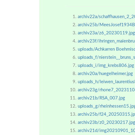
archiv22a/schaffhausen_2_
archiv25b/MeesJosef1934Br
archiv23a/z6_20230119.jpg
archiv23f/ihringen_maienb
uploads/Achkarren Boehmisc
uploads_f/nierstein__bruns_s
uploads_i/img_krebs806.jpg
archiv20a/huegelheimer.jpg
uploads_h/leiwen_laurentius
archiv23g/rhone7_2023110
archiv21b/RSA_007.jpg
uploads_g/rheinhessen15.jp
archiv25b/f24_20250315.j
archiv23b/z0_20230217.jp
archiv21d/img20210901_1