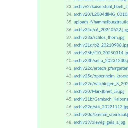
archivv2/kaiserstuhl_hoell_s
archiv20/L2004dIMG_0010.
uploads_f/hammelburgtrautl
archiv24d/c6_20240622.jpg
archiv23a/schlos_thorn.jpg
archiv21d/b2_20210908.jp
archiv25b/f10_20250314.j
archiv23h/sello_20231230.
archiv22c/erbach_pfarrgarten
archiv25c/oppenheim_kroe
archiv22c/wilchingen_8_20
archiv20/Marktbreit_JS.jpg
archiv21b/Gambach_Kalbenst
archiv22e/st4_20221113.jp
archiv20d/bremm_steinkaul.
archiv19/olewig_geis_s.jpg