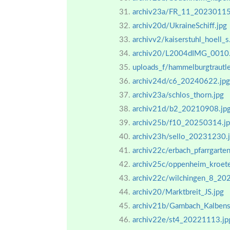
archiv23a/FR_11_20230115
archiv20d/UkraineSchiff.jpg
archivv2/kaiserstuhl_hoell_s
archiv20/L2004dIMG_0010.
uploads_f/hammelburgtrautl
archiv24d/c6_20240622.jpg
archiv23a/schlos_thorn.jpg
archiv21d/b2_20210908.jp
archiv25b/f10_20250314.j
archiv23h/sello_20231230.
archiv22c/erbach_pfarrgarten
archiv25c/oppenheim_kroe
archiv22c/wilchingen_8_20
archiv20/Marktbreit_JS.jpg
archiv21b/Gambach_Kalbenst
archiv22e/st4_20221113.jp