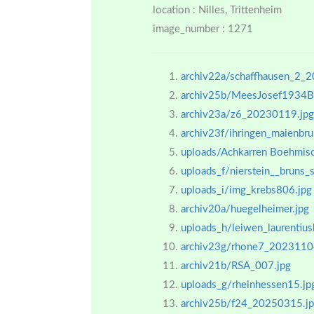
location : Nilles, Trittenheim
image_number : 1271
archiv22a/schaffhausen_2_
archiv25b/MeesJosef1934Br
archiv23a/z6_20230119.jpg
archiv23f/ihringen_maienb
uploads/Achkarren Boehmisc
uploads_f/nierstein__bruns_s
uploads_i/img_krebs806.jpg
archiv20a/huegelheimer.jpg
uploads_h/leiwen_laurentius
archiv23g/rhone7_2023110
archiv21b/RSA_007.jpg
uploads_g/rheinhessen15.jp
archiv25b/f24_20250315.j