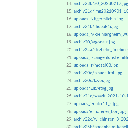
archiv23b/z0_20230217.jp
archiv21d/img20210901_1
uploads_f/tigermilch_s.jpg
archiv21b/rhebok1r.jpg
uploads_h/kleinlangheim_wu
archiv20/argonaut.jpg
archiv24a/sinzheim_fruehm
uploads_i/LangenlonsheimBe
uploads_g/mosel08.jpg
archiv20e/blauer_troll.jpg
archiv20c/layor.jpg
uploads/EibAltbg.jpg
archiv21d/waadt_2021-10-
uploads_i/euler11_s.jpg
uploads/ellhofener_borg.jpg
archiv22c/wilchingen_3_20
archiv25b/bodenheim_kapel