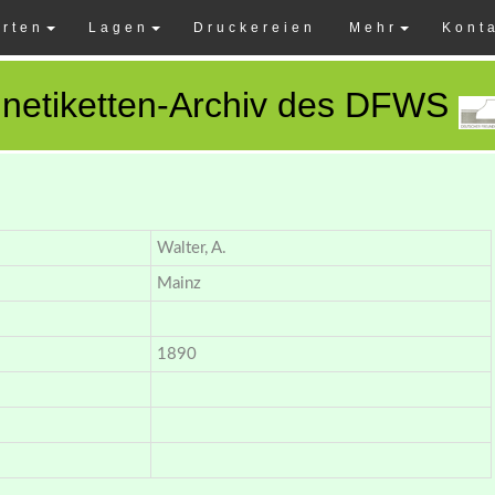
rten
Lagen
Druckereien
Mehr
Kont
netiketten-Archiv des DFWS
Walter, A.
Mainz
1890