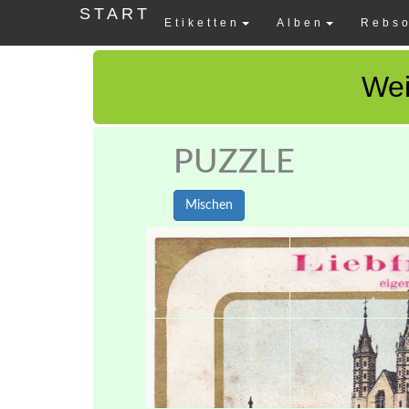
START
Etiketten
Alben
Rebso
Wei
PUZZLE
Mischen