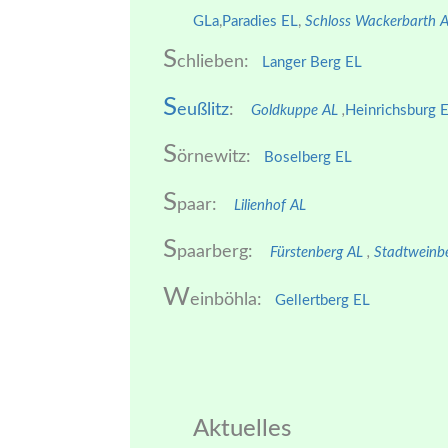
GLa
,
Paradies EL
,
Schloss Wackerbarth 
S
chlieben:
Langer Berg EL
S
eußlitz
:
Goldkuppe AL
,
Heinrichsburg 
S
örnewitz:
Boselberg EL
S
paar:
Lilienhof AL
S
paarberg:
Fürstenberg AL
,
Stadtweinb
W
einböhla:
Gellertberg EL
Aktuelles