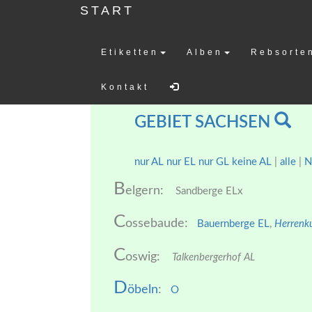
START
Etiketten
Alben
Rebsorte
Weinetiketten-
Kontakt
GEBIET SACHSEN
nur AL
nur EL
nur GL
keine AL
|
alle
|
N
B
elgern:
Sandberge ELx
C
ossebaude:
Bauernberge EL
,
Herrenk
C
oswig:
Talkenbergerhof AL
D
öbeln
:
O