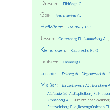
D
resden:
Elbhänge GL
G
olk:
Herrengarten AL
H
oflößnitz
:
Schloßberg AL
O
J
essen:
Gorrenberg EL
,
Himmelberg AL
,
K
leindröben
:
Katzenzehe EL
O
L
aubach:
Thonberg EL
L
össnitz
:
Eckberg AL
,
Fliegenwedel AL
,
M
eißen
:
Bischofspresse AL
,
Boselberg 
AL
,
Jacobstein AL
,
Kapitelberg EL
,
Klause
Kronenberg AL
,
Kurfürstlicher Weinber
Ratsweinberg ELa
,
Rosengründchen EL