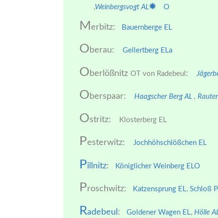
,
Weinbergsvogt AL
O
M
erbitz:
Bauernberge EL
O
berau:
Gellertberg ELa
O
berlößnitz
:
OT von Radebeul
Jägerb
O
berspaar:
Haagscher Berg AL
,
Raute
O
stritz:
Klosterberg EL
P
esterwitz:
Jochhöhschlößchen EL
P
illnitz
:
Königlicher Weinberg EL
O
P
roschwitz:
Katzensprung EL
,
Schloß 
R
adebeul
:
Goldener Wagen EL
,
Hölle A