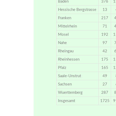
Baden
376
1
Hessische Bergstrasse
13
Franken
217
Mittelrhein
71
Mosel
192
1
Nahe
97
Rheingau
42
Rheinhessen
175
1
Pfalz
165
1
Saale-Unstrut
49
Sachsen
27
Wuerttemberg
287
Insgesamt
1725
9