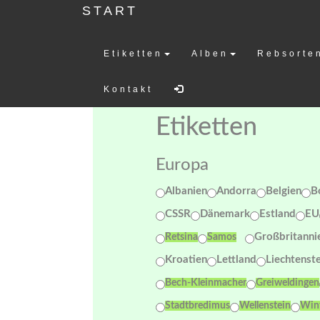
START
Etiketten
Alben
Rebsorte
Weinetiketten-
Kontakt
Etiketten
Europa
Albanien
Andorra
Belgien
B
CSSR
Dänemark
Estland
EU
Großbritanni
Retsina
Samos
Kroatien
Lettland
Liechtenst
Bech-Kleinmacher
Greiweldingen
Stadtbredimus
Wellenstein
Win