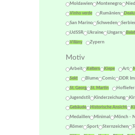
Moldawien
Montenegro
Nied
Rumänien
Vinho verde
Dealu
San Marino
Schweden
Serbie
UdSSR
Ukraine
Ungarn
Bala
Zypern
Villány
Motiv
Arbeit
Art
Keltern
Kiepe
Blume
Comic
DDR Im
Sekt
Hofliefe
St. Georg
St. Martin
Jugendstil
Kinderzeichung
Ki
Gebäude
Historische Ansicht
Kü
Medaillen
Minimal
Mönch - 
Römer
Sport
Sternzeichen
T