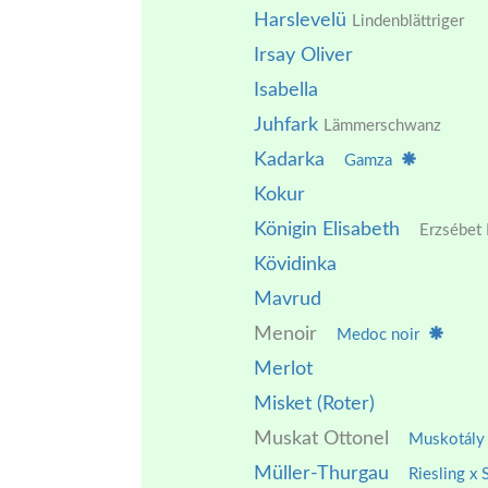
Harslevelü
Lindenblättriger
Irsay Oliver
Isabella
Juhfark
Lämmerschwanz
Kadarka
Gamza
Kokur
Königin Elisabeth
Erzsébet 
Kövidinka
Mavrud
Menoir
Medoc noir
Merlot
Misket (Roter)
Muskat Ottonel
Muskotál
Müller-Thurgau
Riesling x 