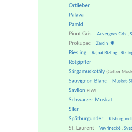
Ortlieber
Palava
Pamid
Pinot Gris
Auvergnas Gris
,
S
Prokupac
Zarcin
Riesling
Rajnai Rizling
,
Rizli
Rotgipfler
Sárgamuskotály
(Gelber Musk
Sauvignon Blanc
Muskat-Si
Savilon
PIWI
Schwarzer Muskat
Siler
Spätburgunder
Kisburgund
St. Laurent
Vavrinecké
,
Sva