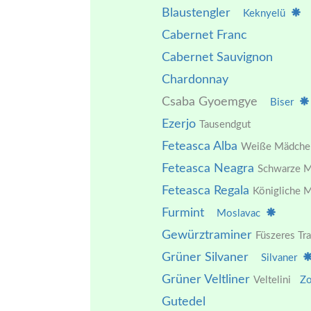
Blaustengler
Keknyelü
Cabernet Franc
Cabernet Sauvignon
Chardonnay
Csaba Gyoemgye
Biser
Ezerjo
Tausendgut
Feteasca Alba
Weiße Mädche
Feteasca Neagra
Schwarze M
Feteasca Regala
Königliche 
Furmint
Moslavac
Gewürztraminer
Füszeres Tr
Grüner Silvaner
Silvaner
Grüner Veltliner
Veltelini
Zo
Gutedel