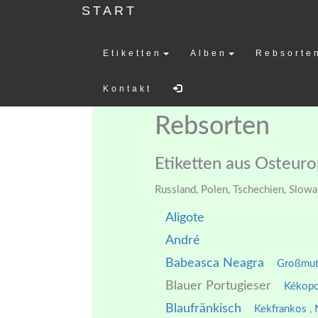
START
Etiketten
Alben
Rebsorte
Weinetiketten-
Kontakt
Rebsorten
Etiketten aus Osteur
Russland, Polen, Tschechien, Slow
Aligote
André
Babeasca Neagra
Großmut
Blauer Portugieser
Kékop
Blaufränkisch
Kekfrankos
,