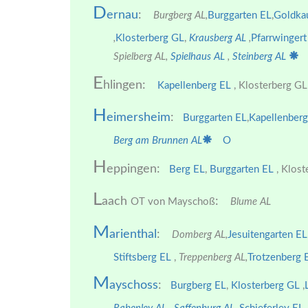
D
ernau
:
Burgberg AL,
Burggarten EL
,
Goldka
,
Klosterberg GL
,
Krausberg AL
,
Pfarrwingert
Spielberg AL,
Spielhaus AL
,
Steinberg AL
E
hlingen:
Kapellenberg EL
,
Klosterberg GL
H
eimersheim
:
Burggarten EL
,
Kapellenberg
Berg am Brunnen AL
O
H
eppingen:
Berg EL
,
Burggarten EL
,
Klost
L
aach
:
OT von Mayschoß
Blume AL
M
arienthal
:
Domberg AL,
Jesuitengarten EL
Stiftsberg EL
,
Treppenberg AL,
Trotzenberg 
M
ayschoss
:
Burgberg EL
,
Klosterberg GL
,