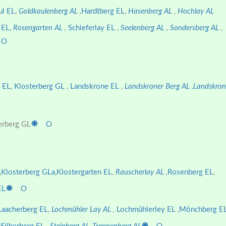
ul EL
,
Goldkaulenberg AL
,
Hardtberg EL
,
Hasenberg AL
,
Hochlay AL
 EL
,
Rosengarten AL
,
Schieferlay EL
,
Seelenberg AL
,
Sondersberg AL
,
O
 EL
,
Klosterberg GL
,
Landskrone EL
,
Landskroner Berg AL
,
Landskron
erberg GL
O
,
Klosterberg GLa
,
Klostergarten EL
,
Rauscherlay AL
,
Rosenberg EL
,
EL
O
Laacherberg EL
,
Lochmühler Lay AL
,
Lochmühlerley EL
,
Mönchberg E