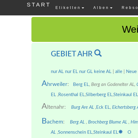
START
Etiketten
Alben
Rebso
Wei
GEBIET AHR
nur AL
nur EL
nur GL
keine AL
|
alle
|
Neue
A
hrweiler
:
Berg EL
,
Berg an Godenelter AL,
EL
,
Rosenthal EL
,
Silberberg EL
,
Steinkaul E
A
ltenahr:
Burg Are AL
,
Eck EL
,
Eichertsberg
B
achem
:
Berg AL
,
Brochberg Blume AL
,
Him
AL
,
Sonnenschein EL
,
Steinkaul EL
O