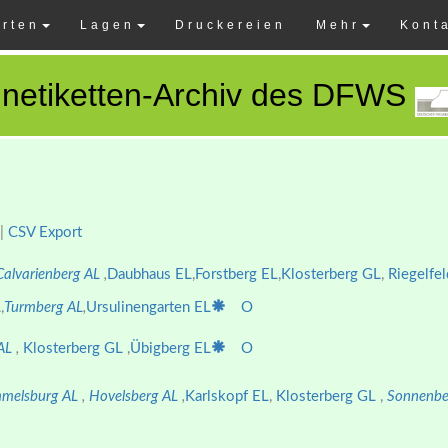
rten
Lagen
Druckereien
Mehr
Kont
netiketten-Archiv des DFWS
|
CSV Export
Calvarienberg AL
,
Daubhaus EL
,
Forstberg EL
,
Klosterberg GL
,
Riegelfel
L
,
Turmberg AL
,
Ursulinengarten EL
O
 AL
,
Klosterberg GL
,
Übigberg EL
O
melsburg AL
,
Hovelsberg AL
,
Karlskopf EL
,
Klosterberg GL
,
Sonnenbe