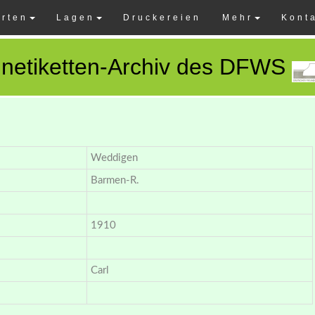
rten
Lagen
Druckereien
Mehr
Kont
netiketten-Archiv des DFWS
Weddigen
Barmen-R.
1910
Carl