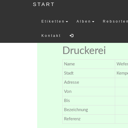
START
Etiketten
Alben
Rebsorte
Weinetiketten-
Kontakt
Druckerei
Name
Wefers
Stadt
Kemp
Adresse
Von
Bis
Bezeichnung
Referenz