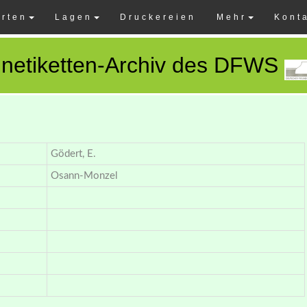
rten
Lagen
Druckereien
Mehr
Kont
netiketten-Archiv des DFWS
Gödert, E.
Osann-Monzel