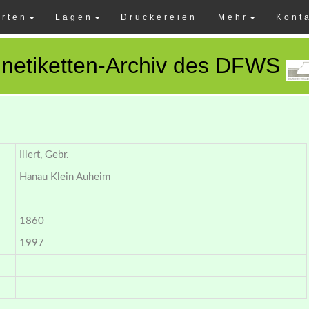
rten
Lagen
Druckereien
Mehr
Kont
netiketten-Archiv des DFWS
Illert, Gebr.
Hanau Klein Auheim
1860
1997