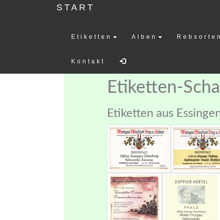
START
Etiketten
Alben
Rebsorte
Weinetiketten-
Kontakt
Etiketten-Sch
Etiketten aus Essinge