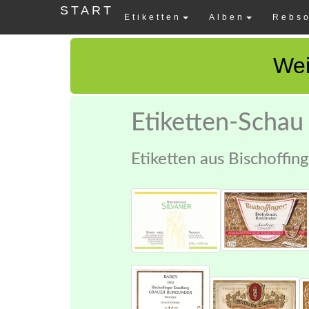
START
Etiketten
Alben
Rebso
Wei
Etiketten-Schau
Etiketten aus Bischoffin