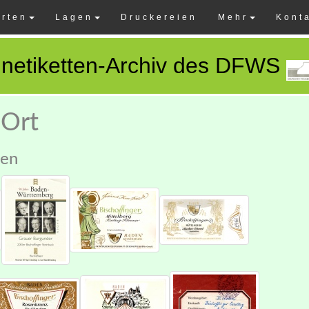
rten
Lagen
Druckereien
Mehr
Kont
netiketten-Archiv des DFWS
 Ort
gen