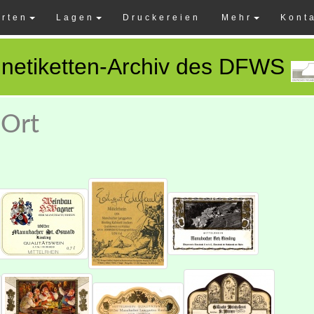
rten
Lagen
Druckereien
Mehr
Kont
netiketten-Archiv des DFWS
 Ort