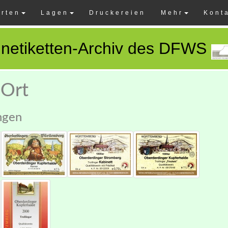
rten
Lagen
Druckereien
Mehr
Kont
netiketten-Archiv des DFWS
 Ort
ngen